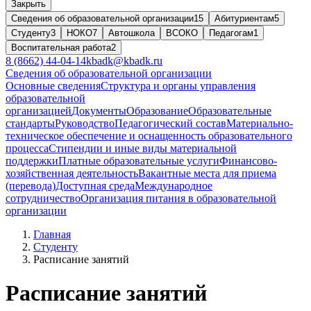
Закрыть
Сведения об образовательной организации
15
Абитуриентам
5
Студенту
3
НОКО
7
Автошкола
ВСОКО
Педагогам
1
Воспитательная работа
2
8 (8662) 44-04-14
kbadk@kbadk.ru
Сведения об образовательной организации
Основные сведения
Структура и органы управления
образовательной
организацией
Документы
Образование
Образовательные
стандарты
Руководство
Педагогический состав
Материально-
техническое обеспечение и оснащенность образовательного
процесса
Стипендии и иные виды материальной
поддержки
Платные образовательные услуги
Финансово-
хозяйственная деятельность
Вакантные места для приема
(перевода)
Доступная среда
Международное
сотрудничество
Организация питания в образовательной
организации
Главная
Студенту
Расписание занятий
Расписание занятий