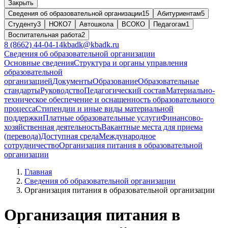
Закрыть
Сведения об образовательной организации
15
Абитуриентам
5
Студенту
3
НОКО
7
Автошкола
ВСОКО
Педагогам
1
Воспитательная работа
2
8 (8662) 44-04-14
kbadk@kbadk.ru
Сведения об образовательной организации
Основные сведения
Структура и органы управления
образовательной
организацией
Документы
Образование
Образовательные
стандарты
Руководство
Педагогический состав
Материально-
техническое обеспечение и оснащенность образовательного
процесса
Стипендии и иные виды материальной
поддержки
Платные образовательные услуги
Финансово-
хозяйственная деятельность
Вакантные места для приема
(перевода)
Доступная среда
Международное
сотрудничество
Организация питания в образовательной
организации
Главная
Сведения об образовательной организации
Организация питания в образовательной организации
Организация питания в